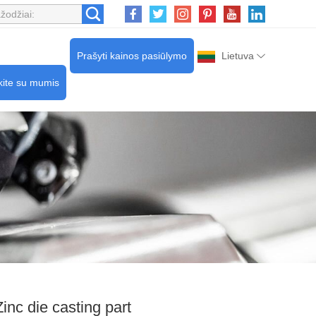
Prašyti kainos pasiūlymo
Lietuva
kite su mumis
Zinc die casting part