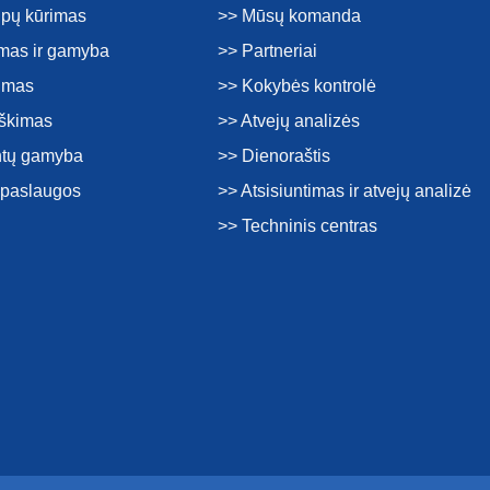
tipų kūrimas
>> Mūsų komanda
imas ir gamyba
>> Partneriai
kimas
>> Kokybės kontrolė
rškimas
>> Atvejų analizės
tų gamyba
>> Dienoraštis
s paslaugos
>> Atsisiuntimas ir atvejų analizė
>> Techninis centras