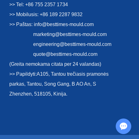
>> Tel: +86 755 2357 1734
>> Mobilusis: +86 189 2287 9832
>> Paštas:
info@besttimes-mould.com
marketing@besttimes-mould.com
engineering@besttimes-mould.com
quote@besttimes-mould.com
(Greita nemokama citata per 24 valandas)
>> Papildyti:A105, Tantou trečiasis pramonės
parkas, Tantou, Song Gang, B AO An, S
Zhenzhen, 518105, Kinija.
Chat with Us