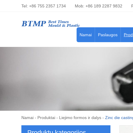
Tel: +86 755 2357 1734
Mob: +86 189 2287 9832
Namai
Paslaugos
Prod
Namai
-
Produktai
-
Liejimo formos ir dalys
-
Zinc die castin
Produktų kategorijos