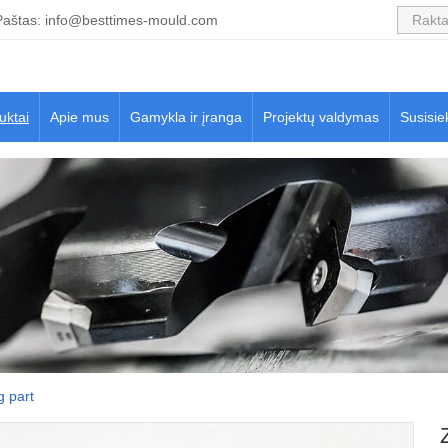
Paštas:
info@besttimes-mould.com
uktai
Apie mus
Gamykla ir įranga
Projektų valdymas
Susisie
g part