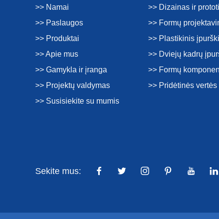
>> Namai
>> Dizainas ir proto
>> Paslaugos
>> Formų projektav
>> Produktai
>> Plastikinis įpurš
>> Apie mus
>> Dviejų kadrų įpu
>> Gamykla ir įranga
>> Formų komponen
>> Projektų valdymas
>> Pridėtinės vertė
>> Susisiekite su mumis
Sekite mus: