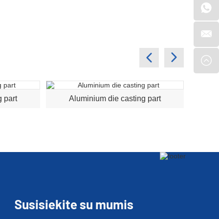
 part
Aluminium die casting part
Susisiekite su mumis