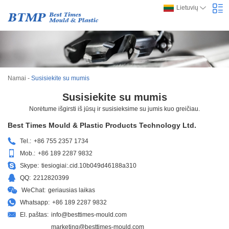
Lietuvių
Namai
-
Susisiekite su mumis
Susisiekite su mumis
Norėtume išgirsti iš jūsų ir susisieksime su jumis kuo greičiau.
Best Times Mould & Plastic Products Technology Ltd.
Tel.:
+86 755 2357 1734
Mob.:
+86 189 2287 9832
Skype:
tiesiogiai:.cid.10b049d46188a310
QQ:
2212820399
WeChat:
geriausias laikas
Whatsapp:
+86 189 2287 9832
El. paštas:
info@besttimes-mould.com
marketing@besttimes-mould.com