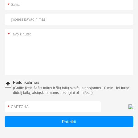
Failo ikelimas
(Galite įkelti šešis failus ir šių failų skaičius ribojamas 10 mln. Jei turite
didelį failą, atsiųskite mums tiesiogiai el. laišką.)