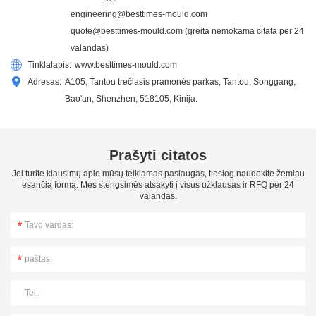
engineering@besttimes-mould.com
quote@besttimes-mould.com
(greita nemokama citata per 24
valandas)
Tinklalapis:
www.besttimes-mould.com
Adresas:
A105, Tantou trečiasis pramonės parkas, Tantou, Songgang,
Bao'an, Shenzhen, 518105, Kinija.
Prašyti citatos
Jei turite klausimų apie mūsų teikiamas paslaugas, tiesiog naudokite žemiau
esančią formą. Mes stengsimės atsakyti į visus užklausas ir RFQ per 24
valandas.