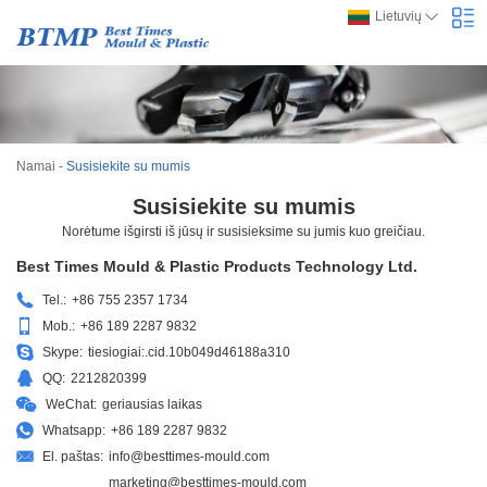
Lietuvių
Namai
-
Susisiekite su mumis
Susisiekite su mumis
Norėtume išgirsti iš jūsų ir susisieksime su jumis kuo greičiau.
Best Times Mould & Plastic Products Technology Ltd.
Tel.:
+86 755 2357 1734
Mob.:
+86 189 2287 9832
Skype:
tiesiogiai:.cid.10b049d46188a310
QQ:
2212820399
WeChat:
geriausias laikas
Whatsapp:
+86 189 2287 9832
El. paštas:
info@besttimes-mould.com
marketing@besttimes-mould.com