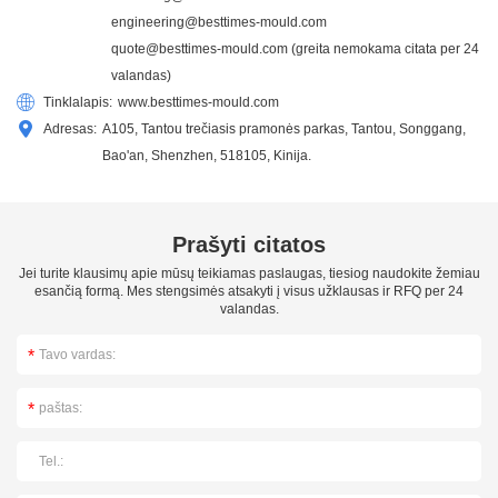
engineering@besttimes-mould.com
quote@besttimes-mould.com
(greita nemokama citata per 24
valandas)
Tinklalapis:
www.besttimes-mould.com
Adresas:
A105, Tantou trečiasis pramonės parkas, Tantou, Songgang,
Bao'an, Shenzhen, 518105, Kinija.
Prašyti citatos
Jei turite klausimų apie mūsų teikiamas paslaugas, tiesiog naudokite žemiau
esančią formą. Mes stengsimės atsakyti į visus užklausas ir RFQ per 24
valandas.