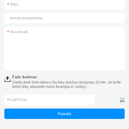
Failo ikelimas
(Galite įkelti šešis failus ir šių failų skaičius ribojamas 10 mln. Jei turite
didelį failą, atsiųskite mums tiesiogiai el. laišką.)