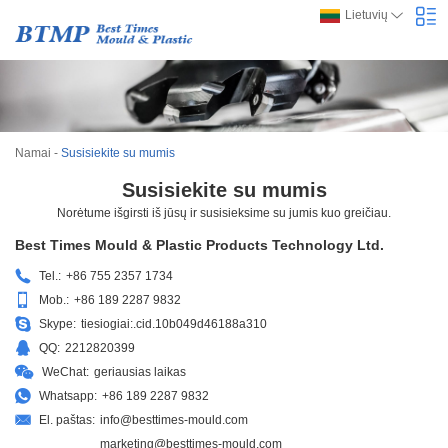
Lietuvių
Namai
-
Susisiekite su mumis
Susisiekite su mumis
Norėtume išgirsti iš jūsų ir susisieksime su jumis kuo greičiau.
Best Times Mould & Plastic Products Technology Ltd.
Tel.:
+86 755 2357 1734
Mob.:
+86 189 2287 9832
Skype:
tiesiogiai:.cid.10b049d46188a310
QQ:
2212820399
WeChat:
geriausias laikas
Whatsapp:
+86 189 2287 9832
El. paštas:
info@besttimes-mould.com
marketing@besttimes-mould.com