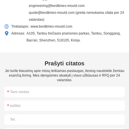
engineering@besttimes-mould.com
quote@besttimes-mould.com
(greita nemokama citata per 24
valandas)
Tinklalapis:
www.besttimes-mould.com
Adresas:
A105, Tantou trečiasis pramonės parkas, Tantou, Songgang,
Bao'an, Shenzhen, 518105, Kinija.
Prašyti citatos
Jei turite klausimų apie mūsų teikiamas paslaugas, tiesiog naudokite žemiau
esančią formą. Mes stengsimės atsakyti į visus užklausas ir RFQ per 24
valandas.