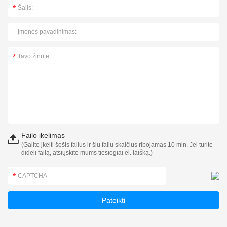
Failo ikelimas
(Galite įkelti šešis failus ir šių failų skaičius ribojamas 10 mln. Jei turite
didelį failą, atsiųskite mums tiesiogiai el. laišką.)