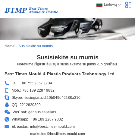
Lietuvių
Namai
-
Susisiekite su mumis
Susisiekite su mumis
Norėtume išgirsti iš jūsų ir susisieksime su jumis kuo greičiau.
Best Times Mould & Plastic Products Technology Ltd.
Tel.:
+86 755 2357 1734
Mob.:
+86 189 2287 9832
Skype:
tiesiogiai:.cid.10b049d46188a310
QQ:
2212820399
WeChat:
geriausias laikas
Whatsapp:
+86 189 2287 9832
El. paštas:
info@besttimes-mould.com
marketing@besttimes-mould.com