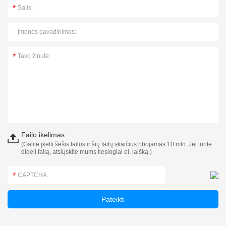
Failo ikelimas
(Galite įkelti šešis failus ir šių failų skaičius ribojamas 10 mln. Jei turite
didelį failą, atsiųskite mums tiesiogiai el. laišką.)