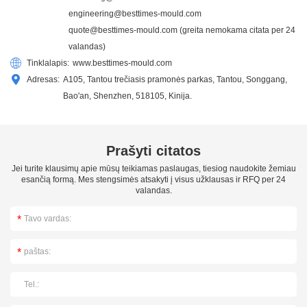
engineering@besttimes-mould.com
quote@besttimes-mould.com
(greita nemokama citata per 24
valandas)
Tinklalapis:
www.besttimes-mould.com
Adresas:
A105, Tantou trečiasis pramonės parkas, Tantou, Songgang,
Bao'an, Shenzhen, 518105, Kinija.
Prašyti citatos
Jei turite klausimų apie mūsų teikiamas paslaugas, tiesiog naudokite žemiau
esančią formą. Mes stengsimės atsakyti į visus užklausas ir RFQ per 24
valandas.