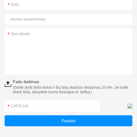
Failo ikelimas
(Galite įkelti šešis failus ir šių failų skaičius ribojamas 10 mln. Jei turite
didelį failą, atsiųskite mums tiesiogiai el. laišką.)