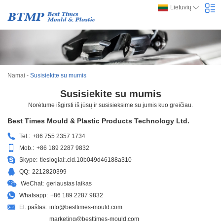
Lietuvių
Namai
-
Susisiekite su mumis
Susisiekite su mumis
Norėtume išgirsti iš jūsų ir susisieksime su jumis kuo greičiau.
Best Times Mould & Plastic Products Technology Ltd.
Tel.:
+86 755 2357 1734
Mob.:
+86 189 2287 9832
Skype:
tiesiogiai:.cid.10b049d46188a310
QQ:
2212820399
WeChat:
geriausias laikas
Whatsapp:
+86 189 2287 9832
El. paštas:
info@besttimes-mould.com
marketing@besttimes-mould.com