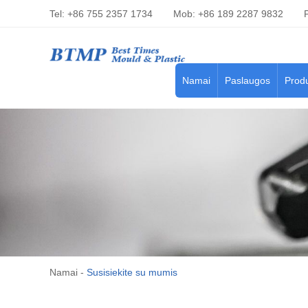
Tel: +86 755 2357 1734
Mob: +86 189 2287 9832
Namai
Paslaugos
Produ
Namai
-
Susisiekite su mumis