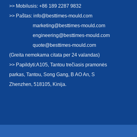
>> Mobilusis: +86 189 2287 9832
>> Paštas:
info@besttimes-mould.com
marketing@besttimes-mould.com
engineering@besttimes-mould.com
quote@besttimes-mould.com
(Greita nemokama citata per 24 valandas)
>> Papildyti:A105, Tantou trečiasis pramonės
parkas, Tantou, Song Gang, B AO An, S
Zhenzhen, 518105, Kinija.