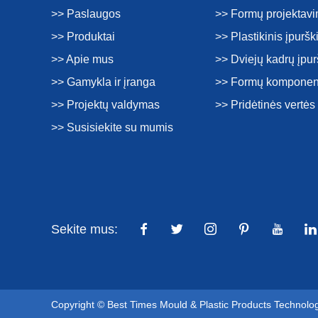
>> Paslaugos
>> Formų projektav
>> Produktai
>> Plastikinis įpurš
>> Apie mus
>> Dviejų kadrų įpu
>> Gamykla ir įranga
>> Formų komponen
>> Projektų valdymas
>> Pridėtinės vertė
>> Susisiekite su mumis
Sekite mus:
Copyright © Best Times Mould & Plastic Products Technolo