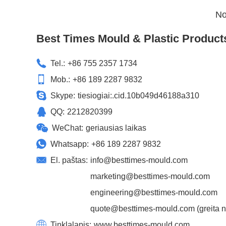
No
Best Times Mould & Plastic Product
Tel.:
+86 755 2357 1734
Mob.:
+86 189 2287 9832
Skype:
tiesiogiai:.cid.10b049d46188a310
QQ:
2212820399
WeChat:
geriausias laikas
Whatsapp:
+86 189 2287 9832
El. paštas:
info@besttimes-mould.com
marketing@besttimes-mould.com
engineering@besttimes-mould.com
quote@besttimes-mould.com
(greita 
Tinklalapis:
www.besttimes-mould.com