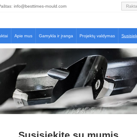
Paštas:
info@besttimes-mould.com
ktai
Apie mus
Gamykla ir įranga
Projektų valdymas
Susisie
Susisiekite su mumis