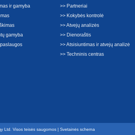
imas ir gamyba
>> Partneriai
kimas
>> Kokybės kontrolė
rškimas
>> Atvejų analizės
tų gamyba
>> Dienoraštis
s paslaugos
>> Atsisiuntimas ir atvejų analizė
>> Techninis centras
gy Ltd. Visos teisės saugomos |
Svetainės schema