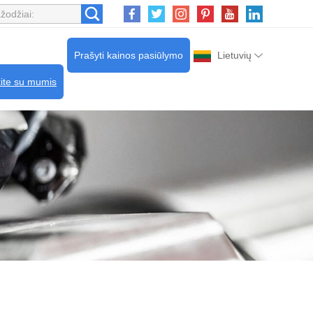
Prašyti kainos pasiūlymo
Lietuvių
kite su mumis