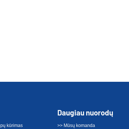
Daugiau nuorodų
tipų kūrimas
>> Mūsų komanda