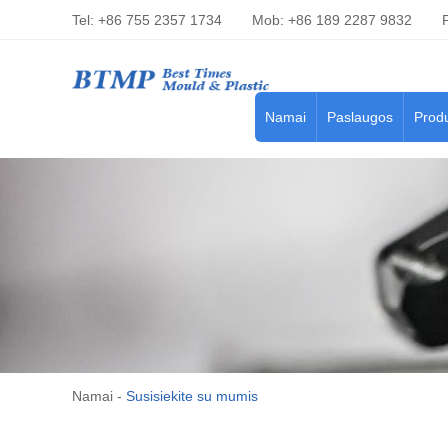
Tel: +86 755 2357 1734
Mob: +86 189 2287 9832
Namai
Paslaugos
Produ
Namai
-
Susisiekite su mumis