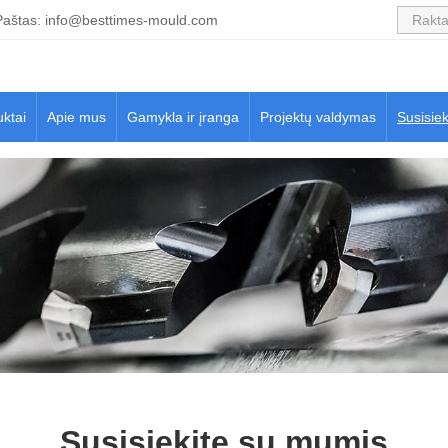
Paštas:
info@besttimes-mould.com
ktai
Apie mus
Gamykla ir įranga
Projektų valdymas
Susisie
Susisiekite su mumis