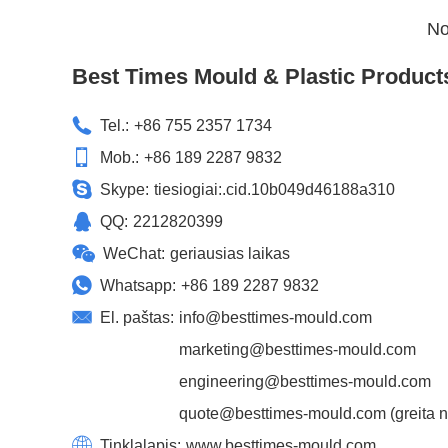
No
Best Times Mould & Plastic Product
Tel.:
+86 755 2357 1734
Mob.:
+86 189 2287 9832
Skype:
tiesiogiai:.cid.10b049d46188a310
QQ:
2212820399
WeChat:
geriausias laikas
Whatsapp:
+86 189 2287 9832
El. paštas:
info@besttimes-mould.com
marketing@besttimes-mould.com
engineering@besttimes-mould.com
quote@besttimes-mould.com
(greita 
Tinklalapis:
www.besttimes-mould.com