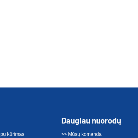
Daugiau nuorodų
tipų kūrimas
>> Mūsų komanda