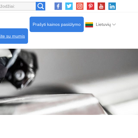
Prašyti kainos pasiūlymo
Lietuvių
kite su mumis