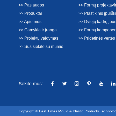
>> Paslaugos
>> Formų projektav
>> Produktai
>> Plastikinis įpurš
>> Apie mus
>> Dviejų kadrų įpu
>> Gamykla ir įranga
>> Formų komponen
>> Projektų valdymas
>> Pridėtinės vertė
>> Susisiekite su mumis
Sekite mus:
Copyright © Best Times Mould & Plastic Products Technolo