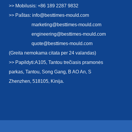
>> Mobilusis: +86 189 2287 9832
>> Paštas:
info@besttimes-mould.com
marketing@besttimes-mould.com
engineering@besttimes-mould.com
quote@besttimes-mould.com
(Greita nemokama citata per 24 valandas)
>> Papildyti:A105, Tantou trečiasis pramonės
parkas, Tantou, Song Gang, B AO An, S
Zhenzhen, 518105, Kinija.