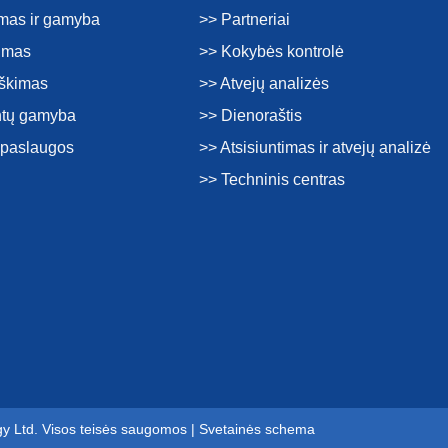
imas ir gamyba
>> Partneriai
kimas
>> Kokybės kontrolė
rškimas
>> Atvejų analizės
tų gamyba
>> Dienoraštis
s paslaugos
>> Atsisiuntimas ir atvejų analizė
>> Techninis centras
gy Ltd. Visos teisės saugomos |
Svetainės schema