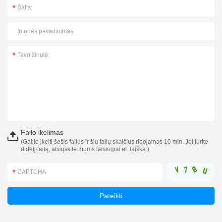
Failo ikelimas
(Galite įkelti šešis failus ir šių failų skaičius ribojamas 10 mln. Jei turite
didelį failą, atsiųskite mums tiesiogiai el. laišką.)