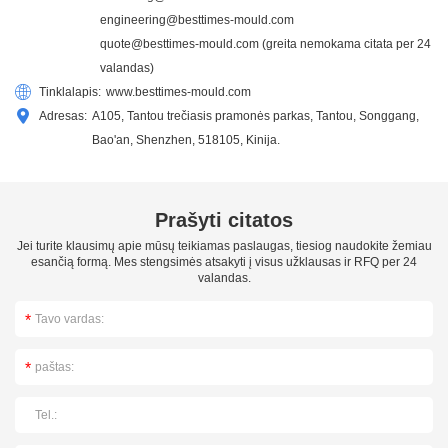
engineering@besttimes-mould.com
quote@besttimes-mould.com
(greita nemokama citata per 24
valandas)
Tinklalapis:
www.besttimes-mould.com
Adresas:
A105, Tantou trečiasis pramonės parkas, Tantou, Songgang,
Bao'an, Shenzhen, 518105, Kinija.
Prašyti citatos
Jei turite klausimų apie mūsų teikiamas paslaugas, tiesiog naudokite žemiau
esančią formą. Mes stengsimės atsakyti į visus užklausas ir RFQ per 24
valandas.