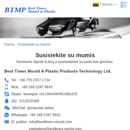
Lietuvių
Namai
-
Susisiekite su mumis
Susisiekite su mumis
Norėtume išgirsti iš jūsų ir susisieksime su jumis kuo greičiau.
Best Times Mould & Plastic Products Technology Ltd.
Tel.:
+86 755 2357 1734
Mob.:
+86 189 2287 9832
Skype:
tiesiogiai:.cid.10b049d46188a310
QQ:
2212820399
WeChat:
geriausias laikas
Whatsapp:
+86 189 2287 9832
El. paštas:
info@besttimes-mould.com
marketing@besttimes-mould.com