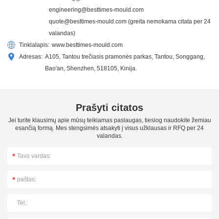
engineering@besttimes-mould.com
quote@besttimes-mould.com
(greita nemokama citata per 24
valandas)
Tinklalapis:
www.besttimes-mould.com
Adresas:
A105, Tantou trečiasis pramonės parkas, Tantou, Songgang,
Bao'an, Shenzhen, 518105, Kinija.
Prašyti citatos
Jei turite klausimų apie mūsų teikiamas paslaugas, tiesiog naudokite žemiau
esančią formą. Mes stengsimės atsakyti į visus užklausas ir RFQ per 24
valandas.