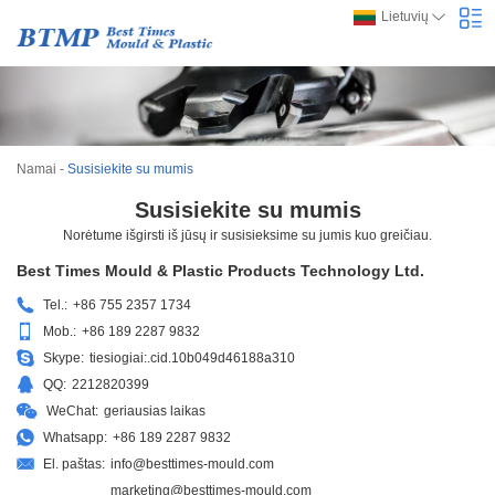
Lietuvių
Namai
-
Susisiekite su mumis
Susisiekite su mumis
Norėtume išgirsti iš jūsų ir susisieksime su jumis kuo greičiau.
Best Times Mould & Plastic Products Technology Ltd.
Tel.:
+86 755 2357 1734
Mob.:
+86 189 2287 9832
Skype:
tiesiogiai:.cid.10b049d46188a310
QQ:
2212820399
WeChat:
geriausias laikas
Whatsapp:
+86 189 2287 9832
El. paštas:
info@besttimes-mould.com
marketing@besttimes-mould.com