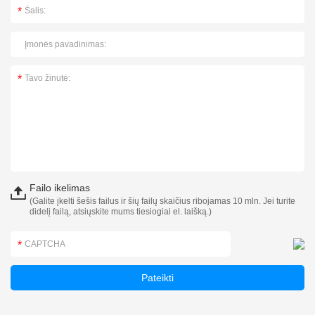
Failo ikelimas
(Galite įkelti šešis failus ir šių failų skaičius ribojamas 10 mln. Jei turite
didelį failą, atsiųskite mums tiesiogiai el. laišką.)