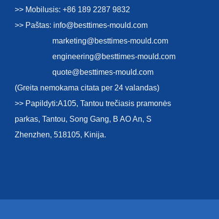
>> Mobilusis: +86 189 2287 9832
>> Paštas:
info@besttimes-mould.com
marketing@besttimes-mould.com
engineering@besttimes-mould.com
quote@besttimes-mould.com
(Greita nemokama citata per 24 valandas)
>> Papildyti:A105, Tantou trečiasis pramonės
parkas, Tantou, Song Gang, B AO An, S
Zhenzhen, 518105, Kinija.