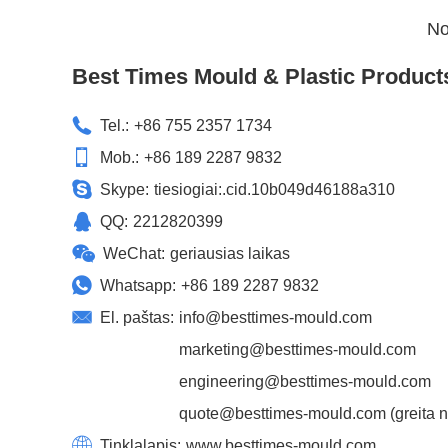
No
Best Times Mould & Plastic Product
Tel.:
+86 755 2357 1734
Mob.:
+86 189 2287 9832
Skype:
tiesiogiai:.cid.10b049d46188a310
QQ:
2212820399
WeChat:
geriausias laikas
Whatsapp:
+86 189 2287 9832
El. paštas:
info@besttimes-mould.com
marketing@besttimes-mould.com
engineering@besttimes-mould.com
quote@besttimes-mould.com
(greita 
Tinklalapis:
www.besttimes-mould.com