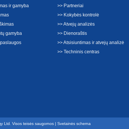
imas ir gamyba
>> Partneriai
kimas
>> Kokybės kontrolė
rškimas
>> Atvejų analizės
tų gamyba
>> Dienoraštis
s paslaugos
>> Atsisiuntimas ir atvejų analizė
>> Techninis centras
gy Ltd. Visos teisės saugomos |
Svetainės schema