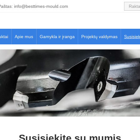
Paštas:
info@besttimes-mould.com
ktai
Apie mus
Gamykla ir įranga
Projektų valdymas
Susisie
Susisiekite su mumis