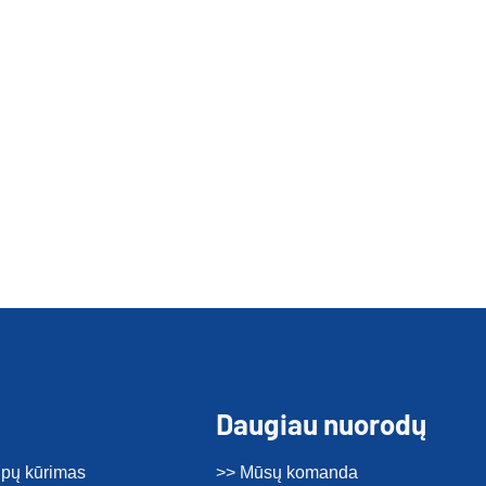
Daugiau nuorodų
tipų kūrimas
>> Mūsų komanda