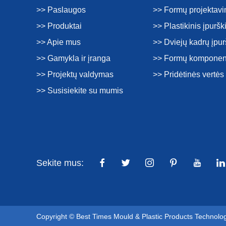
>> Paslaugos
>> Formų projektav
>> Produktai
>> Plastikinis įpurš
>> Apie mus
>> Dviejų kadrų įpu
>> Gamykla ir įranga
>> Formų komponen
>> Projektų valdymas
>> Pridėtinės vertė
>> Susisiekite su mumis
Sekite mus:
Copyright © Best Times Mould & Plastic Products Technolo