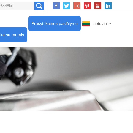
Prašyti kainos pasiūlymo
Lietuvių
kite su mumis