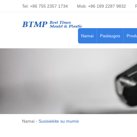
Tel: +86 755 2357 1734
Mob: +86 189 2287 9832
Namai
Paslaugos
Produ
Namai
-
Susisiekite su mumis